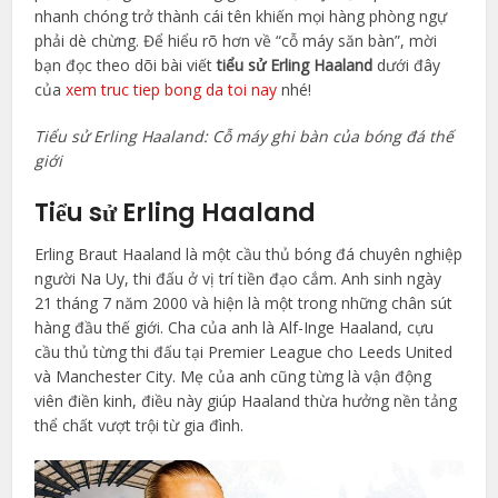
nhanh chóng trở thành cái tên khiến mọi hàng phòng ngự
phải dè chừng. Để hiểu rõ hơn về “cỗ máy săn bàn”, mời
bạn đọc theo dõi bài viết
tiểu sử Erling Haaland
dưới đây
của
xem truc tiep bong da toi nay
nhé!
Tiểu sử Erling Haaland: Cỗ máy ghi bàn của bóng đá thế
giới
Tiểu sử Erling Haaland
Erling Braut Haaland là một cầu thủ bóng đá chuyên nghiệp
người Na Uy, thi đấu ở vị trí tiền đạo cắm. Anh sinh ngày
21 tháng 7 năm 2000 và hiện là một trong những chân sút
hàng đầu thế giới. Cha của anh là Alf-Inge Haaland, cựu
cầu thủ từng thi đấu tại Premier League cho Leeds United
và Manchester City. Mẹ của anh cũng từng là vận động
viên điền kinh, điều này giúp Haaland thừa hưởng nền tảng
thể chất vượt trội từ gia đình.