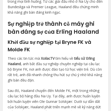
trong mọi tình huống. Từ các giải đấu nhỏ ở Na Uy cho đến
Bundesliga và Premier League, Haaland đều chứng minh
khả năng ghi bàn đáng kinh ngạc.
Sự nghiệp trở thành cỗ máy ghi
bàn đáng sợ của Erling Haaland
Khởi đầu sự nghiệp tại Bryne FK và
Molde FK
Theo các tin tức mà
XoilacTV
tìm hiểu về
tiểu sử Erling
Haaland
, anh bắt đầu sự nghiệp chuyên nghiệp tại câu lạc
bộ Bryne FK, nơi anh được đào tạo từ học viện trẻ. Dù còn
rất trẻ, anh đã nhanh chóng thu hút sự chú ý nhờ khả năng
ghi bàn đều đặn.
Sau đó, Haaland chuyển đến Molde FK, một trong những
câu lạc bộ hàng đầu Na Uy. Tại đây, anh được huấn luyện
bởi huấn luyện viên Ole Gunnar Solskjær. Dưới sự dẫn dắt
của Solskjær, Haaland phát triển mạnh mẽ về kỹ năng dứt