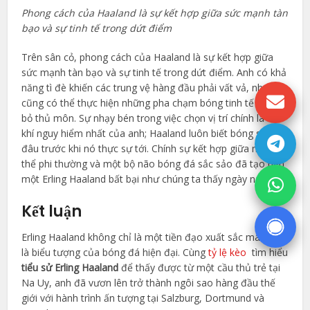
Phong cách của Haaland là sự kết hợp giữa sức mạnh tàn
bạo và sự tinh tế trong dứt điểm
Trên sân cỏ, phong cách của Haaland là sự kết hợp giữa
sức mạnh tàn bạo và sự tinh tế trong dứt điểm. Anh có khả
năng tì đè khiến các trung vệ hàng đầu phải vất vả, nhưng
cũng có thể thực hiện những pha chạm bóng tinh tế để loại
bỏ thủ môn. Sự nhạy bén trong việc chọn vị trí chính là vũ
khí nguy hiểm nhất của anh; Haaland luôn biết bóng sẽ đến
đâu trước khi nó thực sự tới. Chính sự kết hợp giữa một cơ
thể phi thường và một bộ não bóng đá sắc sảo đã tạo nên
một Erling Haaland bất bại như chúng ta thấy ngày nay.
Kết luận
Erling Haaland không chỉ là một tiền đạo xuất sắc mà còn
là biểu tượng của bóng đá hiện đại. Cùng
tỷ lệ kèo
tìm hiểu
tiểu sử Erling Haaland
để thấy được từ một cầu thủ trẻ tại
Na Uy, anh đã vươn lên trở thành ngôi sao hàng đầu thế
giới với hành trình ấn tượng tại Salzburg, Dortmund và