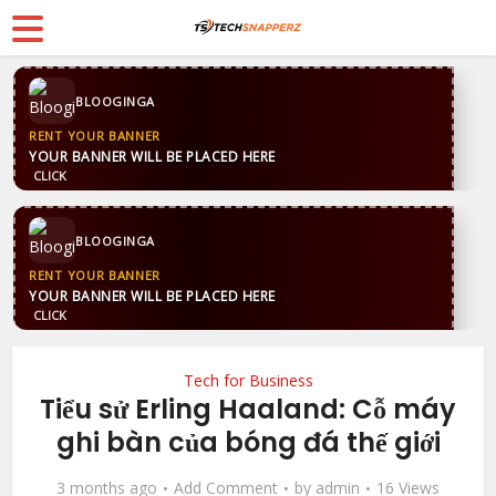
BLOOGINGA
RENT YOUR BANNER
YOUR BANNER WILL BE PLACED HERE
CLICK
BLOOGINGA
RENT YOUR BANNER
YOUR BANNER WILL BE PLACED HERE
CLICK
Tech for Business
Tiểu sử Erling Haaland: Cỗ máy
ghi bàn của bóng đá thế giới
3 months ago
Add Comment
by
admin
16 Views